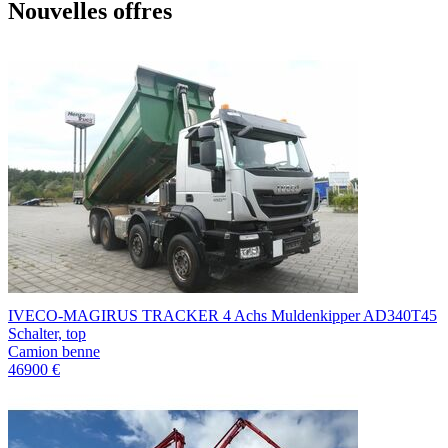
Nouvelles offres
IVECO-MAGIRUS TRACKER 4 Achs Muldenkipper AD340T45
Schalter, top
Camion benne
46900 €