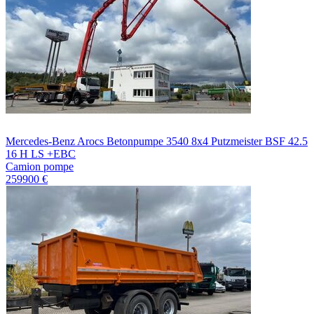
Mercedes-Benz Arocs Betonpumpe 3540 8x4 Putzmeister BSF 42.5
16 H LS +EBC
Camion pompe
259900 €